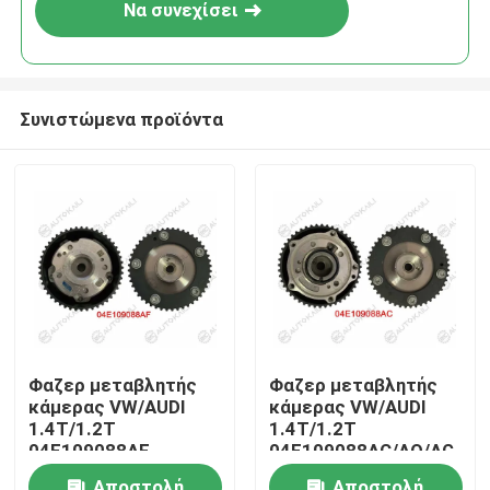
Να συνεχίσει
Συνιστώμενα προϊόντα
Σπίτι
Φαζερ μεταβλητής
Φαζερ μεταβλητής
κάμερας VW/AUDI
κάμερας VW/AUDI
Προϊόντα
1.4T/1.2T
1.4T/1.2T
04E109088AF
04E109088AC/AQ/AG
Βίντεο
Αποστολή
Αποστολή