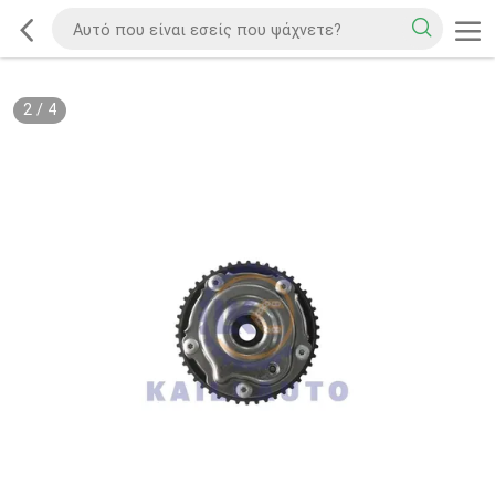
2
/
4