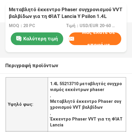
Μεταβλητό έκκεντρο Phaser συγχρονισμού VVT
βαλβίδων για τη ΦΊΑΤ Lancia Υ Psilon 1.4L
55213710
MOQ：20 PC
Τιμή：USD/EUR 20-60 per pcs
Μας ελάτε σε
Καλύτερη τιμή
επαφή με
Περιγραφή προϊόντων
1.4L 55213710 μεταβλητός συγχρο
νισμός εκκέντρων phaser
,
Μεταβλητό έκκεντρο Phaser συγ
Υψηλό φως:
χρονισμού VVT βαλβίδων
,
Έκκεντρο Phaser VVT για τη ΦΊΑΤ
Lancia