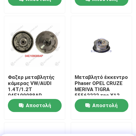
ερώτησης
ερώτησης
Σχετικά με εμάς
Επισκεψή εργοστασίου
Έλεγχος ποιότητας
Επικοινωνήστε μαζί μας
Φαζερ μεταβλητής
Μεταβλητό έκκεντρο
κάμερας VW/AUDI
Phaser OPEL CRUZE
1.4T/1.2T
MERIVA TIGRA
Ειδήσεις
04E109088AP
55562222 της X12
X10XE Z10XE Z10XEP
Αποστολή
Αποστολή
Ζητήστε μια προσφορά
ερώτησης
ερώτησης
Εξάρτηση αλυσίδων συγχρονισμού