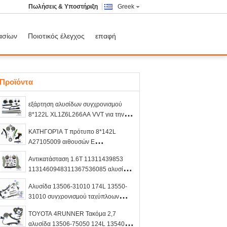
Πωλήσεις & Υποστήριξη
Greek
ασίων
Ποιοτικός έλεγχος
επαφή
Προϊόντα
εξάρτηση αλυσίδων συγχρονισμού
8*122L XL1Z6L266AA VVT για την
αποστολή F6TZ6268AA της FORD
ΚΑΤΗΓΟΡΊΑ Τ πρότυπο 8*142L
F350 F250 F150
A27105009 αιθουσών Ε
αντικατάστασης M271.921 αλυσίδων
Αντικατάσταση 1.6T 11311439853
συγχρονισμού της MERCEDES CLK
1131460948311367536085 αλυσίδων
ΚΑΤΗΓΟΡΊΑΣ CLK Γ
συγχρονισμού N13 N12B16A BMW
Αλυσίδα 13506-31010 174L 13550-
Mini Cooper
31010 συγχρονισμού ταχύπλοων
σκαφών VVT της TOYOTA 4Runner FJ
TOYOTA 4RUNNER Τακόμα 2,7
αλυσίδα 13506-75050 124L 13540-