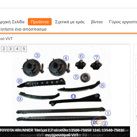
ρχική Σελίδα
Προϊόντα
Σχετικά με εμάς
βίντεο
Γύρος εργοστ
Ζητήστε ένα απόσπασμα
μού VVT
2
3
4
5
εξάρτηση αλυσίδων συγχρονισμού 8*122L XL1Z6L266AA VVT για την
αποστολή F6TZ6268AA της FORD F350 F250 F150