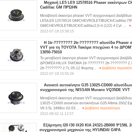
Μηχανή LE5 LE9 12578516 Phaser εκκέντρων
Cadillac GM ΠΡΏΗΝ
Μεταβλητό έκκεντρο phaser VVT συγχρονισμού βαλβίδω
LE5/LE9 12578516 GM/CHEVROLET/BUICK/Cadillac Π
GM/CHEVROLET/BUICK/Cadillac2,0-π (122) 4 Cyl. ...
2022-07-18 15:58:15
Η 1tr-???????? 2tr-???????? αλυσίδα Phaser 
VVT για τη TOYOTA Τακόμα πτυχώνει 4 το ΔΡ
13050-75010
Το μεταβλητό έκκεντρο phaser VVT συγχρονισμού βαλβίδ
ΔΡΟΜΈΑ HILUX ΤΑΚΌΜΑ 1tr-???????? 2tr-???????? 2.
2tr-???????? 2.7L 05-12 Φορτηγ...
Διαβάστε περισσότ
2022-07-18 15:55:26
Ανοικτό αυτοκίνητο G35 13025-CD000 αλυσίδων 
συγχρονισμού της NISSAN Murano VQ35DE VVT
Μεταβλητό έκκεντρο phaser VVT συγχρονισμού βαλβίδων 
13025-CD000 ανοικτών αυτοκινήτων G35 Altima 350Z 
V6 3.5L 3498cc 02-03 ...
Διαβάστε περισσότερα
2022-09-02 11:12:57
Εξάρτηση I20 I30 IX20 KIA 24321-2B000 9*158L 
συγχρονισμού μηχανών της HYUNDAI G4FA