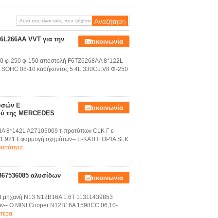
75030 συγχρονισμού VVT
6L266AA VVT για την
Επικοινωνία
50 φ-250 φ-150 αποστολή F6TZ6268AA 8*122L
 SOHC 08-10 καθήκοντος 5.4L 330Cu.V8 Φ-250
υσών Ε
Επικοινωνία
μού της MERCEDES
ΊΑ 8*142L A27105009 τ-προτύπων CLK Γ ε-
.921 Εφαρμογή οχημάτων-- Ε-ΚΑΤΗΓΟΡΊΑ SLK
ισσότερα
1367536085 αλυσίδων
Επικοινωνία
3 μηχανή N13 N12B16A 1.6T 11311439853
-- Ο ΜΙΝΙ Cooper N12B16A 1598CC 06,10-
ότερα