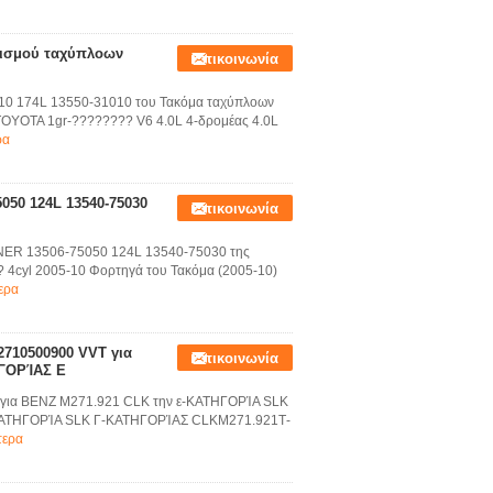
νισμού ταχύπλοων
Επικοινωνία
010 174L 13550-31010 του Τακόμα ταχύπλοων
OYOTA 1gr-???????? V6 4.0L 4-δρομέας 4.0L
ρα
050 124L 13540-75030
Επικοινωνία
NNER 13506-75050 124L 13540-75030 της
 4cyl 2005-10 Φορτηγά του Τακόμα (2005-10)
ερα
2710500900 VVT για
Επικοινωνία
ΗΓΟΡΊΑΣ Ε
ν για BENZ M271.921 CLK την ε-ΚΑΤΗΓΟΡΊΑ SLK
ΚΑΤΗΓΟΡΊΑ SLK Γ-ΚΑΤΗΓΟΡΊΑΣ CLKM271.921Τ-
τερα