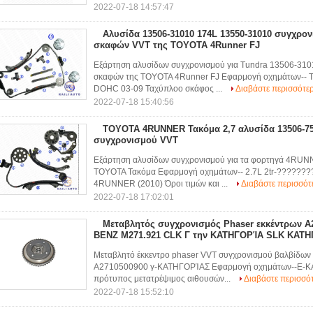
2022-07-18 14:57:47
Αλυσίδα 13506-31010 174L 13550-31010 συγχρο
σκαφών VVT της TOYOTA 4Runner FJ
Εξάρτηση αλυσίδων συγχρονισμού για Tundra 13506-31
σκαφών της TOYOTA 4Runner FJ Εφαρμογή οχημάτων-- T
DOHC 03-09 Ταχύπλοο σκάφος ...
Διαβάστε περισσότε
2022-07-18 15:40:56
TOYOTA 4RUNNER Τακόμα 2,7 αλυσίδα 13506-75
συγχρονισμού VVT
Εξάρτηση αλυσίδων συγχρονισμού για τα φορτηγά 4RU
TOYOTA Τακόμα Εφαρμογή οχημάτων-- 2.7L 2tr-????????
4RUNNER (2010) Όροι τιμών και ...
Διαβάστε περισσότ
2022-07-18 17:02:01
Μεταβλητός συγχρονισμός Phaser εκκέντρων A
BENZ M271.921 CLK Γ την ΚΑΤΗΓΟΡΊΑ SLK ΚΑΤ
Μεταβλητό έκκεντρο phaser VVT συγχρονισμού βαλβίδω
A2710500900 γ-ΚΑΤΗΓΟΡΊΑΣ Εφαρμογή οχημάτων--Ε-
πρότυπος μετατρέψιμος αιθουσών...
Διαβάστε περισσό
2022-07-18 15:52:10