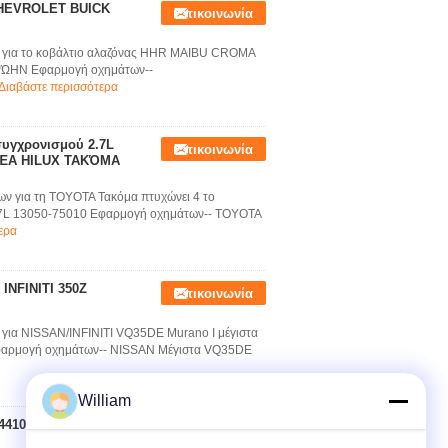
 CHEVROLET BUICK
Επικοινωνία
ν για το κοβάλτιο αλαζόνας HHR MAIBU CROMA
ΡΏΗΝ Εφαρμογή οχημάτων--
Διαβάστε περισσότερα
συγχρονισμού 2.7L
Επικοινωνία
ΟΜΈΑ HILUX ΤΑΚΌΜΑ
ων για τη TOYOTA Τακόμα πτυχώνει 4 το
7L 13050-75010 Εφαρμογή οχημάτων-- TOYOTA
ερα
INFINITI 350Z
Επικοινωνία
για NISSAN/INFINITI VQ35DE Murano Ι μέγιστα
Εφαρμογή οχημάτων-- NISSAN Μέγιστα VQ35DE
William
24410-2B0 αλυσίδων
Επικοινωνία