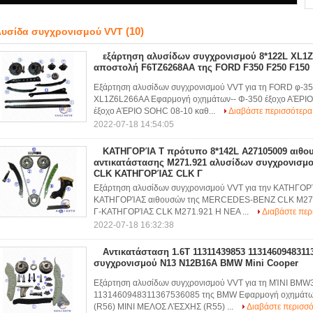
(10)
υσίδα συγχρονισμού VVT
εξάρτηση αλυσίδων συγχρονισμού 8*122L XL1Z
αποστολή F6TZ6268AA της FORD F350 F250 F150
Εξάρτηση αλυσίδων συγχρονισμού VVT για τη FORD φ-3
XL1Z6L266AA Εφαρμογή οχημάτων-- Φ-350 έξοχο ΑΈΡΙΟ
έξοχο ΑΈΡΙΟ SOHC 08-10 καθ...
Διαβάστε περισσότερα
2022-07-18 14:54:05
ΚΑΤΗΓΟΡΊΑ Τ πρότυπο 8*142L A27105009 αιθο
αντικατάστασης M271.921 αλυσίδων συγχρονισ
CLK ΚΑΤΗΓΟΡΊΑΣ CLK Γ
Εξάρτηση αλυσίδων συγχρονισμού VVT για την ΚΑΤΗΓΟΡ
ΚΑΤΗΓΟΡΊΑΣ αιθουσών της MERCEDES-BENZ CLK M271
Γ-ΚΑΤΗΓΟΡΊΑΣ CLK M271.921 Η ΝΕΑ ...
Διαβάστε περ
2022-07-18 16:32:38
Αντικατάσταση 1.6T 11311439853 113146094831
συγχρονισμού N13 N12B16A BMW Mini Cooper
Εξάρτηση αλυσίδων συγχρονισμού VVT για τη ΜΊΝΙ BMW
1131460948311367536085 της BMW Εφαρμογή οχημάτων
(R56) ΜΙΝΙ ΜΕΛΟΣ ΛΈΣΧΗΣ (R55) ...
Διαβάστε περισσ