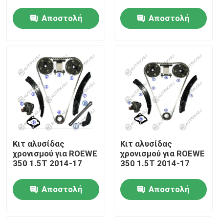
Αποστολή
Αποστολή
Σχετικά με εμάς
ερώτησης
ερώτησης
Επισκεψή εργοστασίου
Έλεγχος ποιότητας
Επικοινωνήστε μαζί μας
Κιτ αλυσίδας
Κιτ αλυσίδας
Ειδήσεις
χρονισμού για ROEWE
χρονισμού για ROEWE
350 1.5T 2014-17
350 1.5T 2014-17
Ζητήστε μια προσφορά
Αποστολή
Αποστολή
ερώτησης
ερώτησης
Εξάρτηση αλυσίδων συγχρονισμού