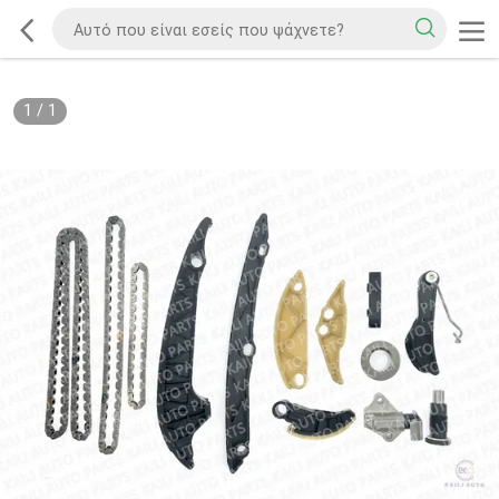
1
/
1