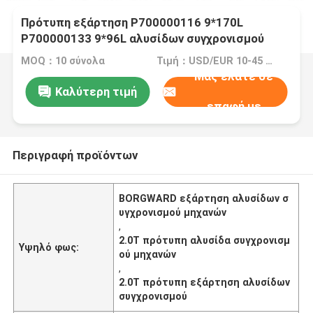
Πρότυπη εξάρτηση P700000116 9*170L
P700000133 9*96L αλυσίδων συγχρονισμού
μηχανών BORGWARD 2.0T
MOQ：10 σύνολα
Τιμή：USD/EUR 10-45 per set
Μας ελάτε σε
Καλύτερη τιμή
επαφή με
Περιγραφή προϊόντων
BORGWARD εξάρτηση αλυσίδων σ
υγχρονισμού μηχανών
,
2.0T πρότυπη αλυσίδα συγχρονισμ
Υψηλό φως:
ού μηχανών
,
2.0T πρότυπη εξάρτηση αλυσίδων
συγχρονισμού