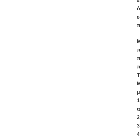
ε
ό
ε
π
Μ
π
π
π
Τ
Μ
μ
1
α
2
3
4