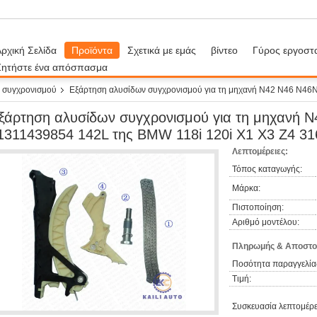
ρχική Σελίδα
Προϊόντα
Σχετικά με εμάς
βίντεο
Γύρος εργοστ
Ζητήστε ένα απόσπασμα
 συγχρονισμού
Εξάρτηση αλυσίδων συγχρονισμού για τη μηχανή N42 N46 N46
ξάρτηση αλυσίδων συγχρονισμού για τη μηχανή 
1311439854 142L της BMW 118i 120i X1 X3 Z4 316i 
Λεπτομέρειες:
Τόπος καταγωγής:
Μάρκα:
Πιστοποίηση:
Αριθμό μοντέλου:
Πληρωμής & Αποστο
Ποσότητα παραγγελία
Τιμή:
Συσκευασία λεπτομέρε