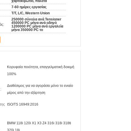
χαρτοκιβώτιο, παλέτα
7-60 ημέρες εργασίας
T/T, L/C, Western Union
250000 σύνολα ανά Tensioner
450000 PC μήνα ανά οδηγό
άς:
1200000 PC μήνα ανά εργαλεία
μήνα 350000 PC το
Κορυφαία ποιότητα, επαγγελματική δοκιμή
100%
Διαθέσιμος για να αγοράσει μόνο το ενιαίο
:
μέρος από την εξάρτηση
της
ISO/TS 16949:2016
BMW 118i 120i X1 X3 Z4 316i 318i 318ti
:
320i 18i