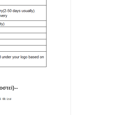
στεί)--