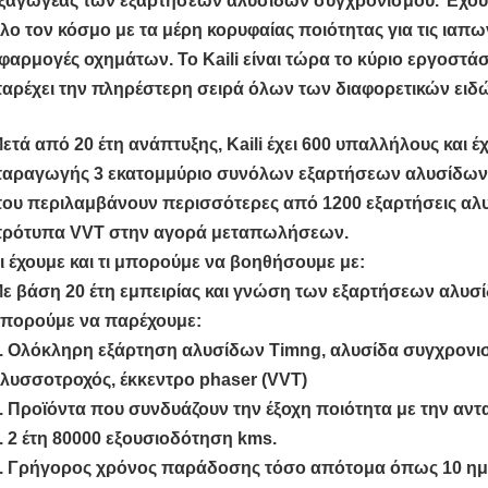
ξαγωγέας των εξαρτήσεων αλυσίδων συγχρονισμού. Έχουμ
λο τον κόσμο με τα μέρη κορυφαίας ποιότητας για τις ιαπω
φαρμογές οχημάτων. Το Kaili είναι τώρα το κύριο εργοστά
αρέχει την πληρέστερη σειρά όλων των διαφορετικών ειδ
ετά από 20 έτη ανάπτυξης, Kaili έχει 600 υπαλλήλους και έχ
αραγωγής 3 εκατομμύριο συνόλων εξαρτήσεων αλυσίδων σ
ου περιλαμβάνουν περισσότερες από 1200 εξαρτήσεις αλ
ρότυπα VVT στην αγορά μεταπωλήσεων.
ι έχουμε και τι μπορούμε να βοηθήσουμε με:
ε βάση 20 έτη εμπειρίας και γνώση των εξαρτήσεων αλυσί
πορούμε να παρέχουμε:
. Ολόκληρη εξάρτηση αλυσίδων Timng, αλυσίδα συγχρονισ
λυσσοτροχός, έκκεντρο phaser (VVT)
. Προϊόντα που συνδυάζουν την έξοχη ποιότητα με την αντα
. 2 έτη 80000 εξουσιοδότηση kms.
. Γρήγορος χρόνος παράδοσης τόσο απότομα όπως 10 ημ