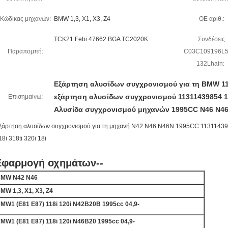
Κώδικας μηχανών:
BMW 1,3, X1, X3, Z4
OE αριθ.:
TCK21 Febi 47662 BGA TC2020K
Συνδέσεις
Παραπομπή:
C03C109196L
132Lhain:
Εξάρτηση αλυσίδων συγχρονισμού για τη BMW 11
εξάρτηση αλυσίδων συγχρονισμού 11311439854 
Επισημαίνω:
Αλυσίδα συγχρονισμού μηχανών 1995CC N46 N4
ξάρτηση αλυσίδων συγχρονισμού για τη μηχανή N42 N46 N46N 1995CC 113114398
18i 318ti 320i 18i
Εφαρμογή οχημάτων--
MW N42 N46
MW 1,3, X1, X3, Z4
MW1 (E81 E87) 118i 120i N42B20B 1995cc 04,9-
MW1 (E81 E87) 118i 120i N46B20 1995cc 04,9-