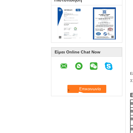
Είμαι Online Chat Now
Ε
3
B
B
B
B