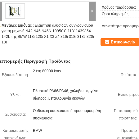
Χρόνος παράδοσης:
Όροι πληρωμής:
Μεγάλες Εικόνας :
Εξάρτηση αλυσίδων συγχρονισμού
Δυνατότητα προσφορ
για τη μηχανή N42 N46 N46N 1995CC 11311439854
142L της BMW 118i 120i X1 X3 Z4 316i 318i 318ti 320i
Επικοινωνία
18i
επτομερής Περιγραφή Προϊόντος
2 έτη 80000 kms
Εξουσιοδότηση:
Ποιότητα:
Πλαστικό PA66/PA46, χάλυβας, αργίλιο,
Υλικό:
Ενιαίο μέρος
σίδηρος, μεταλλουργία σκονών
Ουδέτερη συσκευασία ή προσαρμοσμένη
Πιστοποιητικό 
Συσκευασία:
συσκευασία
ποιότητας:
Κατασκευαστής
BMW
Πρότυπο
αυτοκινήτων:
αυτοκινήτων