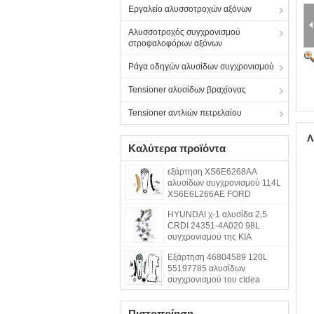
Εργαλείο αλυσσοτροχών αξόνων
Αλυσσοτροχός συγχρονισμού
στροφαλοφόρων αξόνων
Ράγα οδηγών αλυσίδων συγχρονισμού
Tensioner αλυσίδων βραχίονας
Tensioner αντλιών πετρελαίου
Λ
Καλύτερα προϊόντα
εξάρτηση XS6E6268AA
αλυσίδων συγχρονισμού 114L
XS6E6L266AE FORD
HYUNDAI χ-1 αλυσίδα 2,5
CRDI 24351-4A020 98L
συγχρονισμού της KIA
Εξάρτηση 46804589 120L
55197785 αλυσίδων
συγχρονισμού του cIdea
LINEA της ΦΊΑΤ
Πιστοποίηση