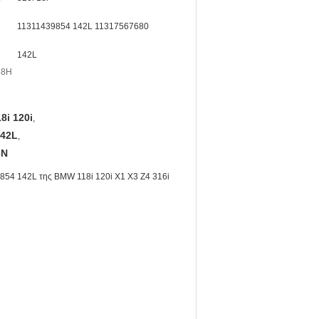
11311439854 142L 11317567680
142L
58H
8i 120i
,
142L
,
6N
54 142L της BMW 118i 120i X1 X3 Z4 316i