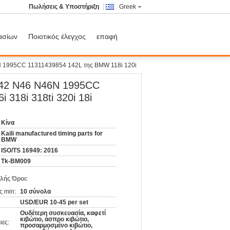
Πωλήσεις & Υποστήριξη
Greek
ασίων
Ποιοτικός έλεγχος
επαφή
N 1995CC 11311439854 142L της BMW 118i 120i
N42 N46 N46N 1995CC
318i 318ti 320i 18i
Κίνα
Kaili manufactured timing parts for
BMW
ISO/TS 16949: 2016
Tk-BM009
λής Όροι:
ς min:
10 σύνολα
USD/EUR 10-45 per set
Ουδέτερη συσκευασία, καφετί
κιβώτιο, άσπρο κιβώτιο,
ιες:
προσαρμοσμένο κιβώτιο,