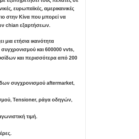
ε εξυπηρετήσει τους πελάτες σε
νικές, ευρωπαϊκές, αμερικανικές
σιο στην Κίνα που μπορεί να
ών chian εξαρτήσεων.
ει μια ετήσια ικανότητα
υγχρονισμού και 600000 vvts,
υσίδων και περισσότερα από 200
δων συγχρονισμού aftermarket,
μού, Tensioner, ράγα οδηγών,
γωνιστική τιμή.
έρες.