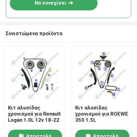
Να συνεχίσει
Συνιστώμενα προϊόντα
Σπίτι
Κιτ αλυσίδας
Κιτ αλυσίδας
χρονισμού για Renault
χρονισμού για ROEWE
Προϊόντα
Logan 1.0L 12v 18-22
350 1.5L
Βίντεο
Αποστολή
Αποστολή