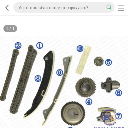
1
/
1