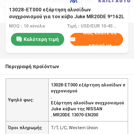
13028-ET000 εξάρτηση αλυσίδων
συγχρονισμού για τον κύβο Juke MR20DE 9*162L
13028-ET000 της NISSAN
MOQ：10 σύνολα
Τιμή：USD/EUR 10-45 per set
Μας ελάτε σε
Καλύτερη τιμή
επαφή με
Περιγραφή προϊόντων
13028-ET000 εξάρτηση αλυσίδων σ
υγχρονισμού
,
Υψηλό φως:
Εξάρτηση αλυσίδων συγχρονισμού
Juke κύβων της NISSAN
,
MR20DE 13070-EN200
Όροι πληρωμής
T/T, L/C, Western Union