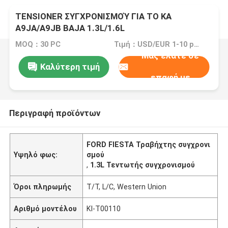
TENSIONER ΣΥΓΧΡΟΝΙΣΜΟΎ ΓΙΑ ΤΟ ΚΑ
A9JA/A9JB BAJA 1.3L/1.6L
J4D/J4K/J4M/J4N/J4P/J4S JJD/JJF/JJG
MOQ：30 PC
Τιμή：USD/EUR 1-10 per pcs
XS6E6L266AE ΟΔΏΝ ΚΑ ΓΙΟΡΤΗΣ ΤΗΣ FORD
Μας ελάτε σε
Καλύτερη τιμή
επαφή με
Περιγραφή προϊόντων
FORD FIESTA Τραβήχτης συγχρονι
Υψηλό φως:
σμού
,
1.3L Τεντωτής συγχρονισμού
Όροι πληρωμής
T/T, L/C, Western Union
Αριθμό μοντέλου
Kl-T00110