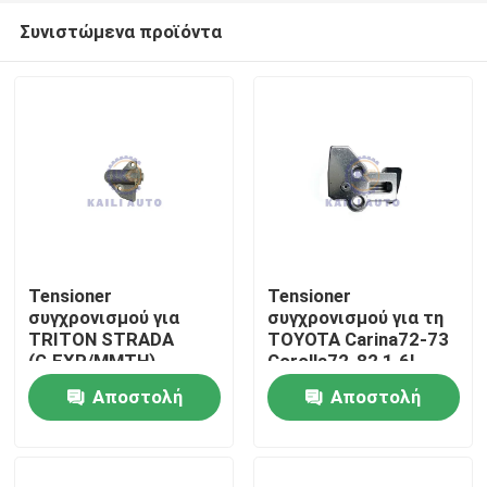
Συνιστώμενα προϊόντα
Tensioner
Tensioner
συγχρονισμού για
συγχρονισμού για τη
TRITON STRADA
TOYOTA Carina72-73
Σπίτι
(G.EXP/MMTH)
Corolla72-82 1.6L
PAJERO 4N15
1.8L 13540-25010
Αποστολή
Αποστολή
επαναλείψεων της
Προϊόντα
ΦΊΑΤ MITSUBISHI
ερώτησης
ερώτησης
FULLBACK το diesel
2.4L 6000605100
Βίντεο