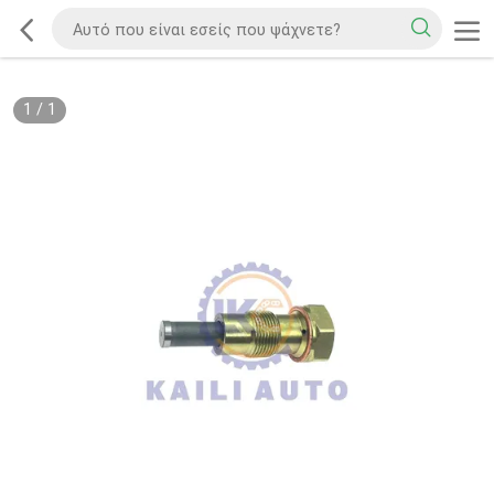
1
/
1