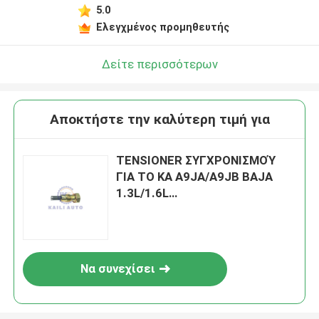
5.0
Ελεγχμένος προμηθευτής
Δείτε περισσότερων
Αποκτήστε την καλύτερη τιμή για
TENSIONER ΣΥΓΧΡΟΝΙΣΜΟΎ
ΓΙΑ ΤΟ ΚΑ A9JA/A9JB BAJA
1.3L/1.6L
J4D/J4K/J4M/J4N/J4P/J4S
JJD/JJF/JJG XS6E6L266AE
ΟΔΏΝ ΚΑ ΓΙΟΡΤΗΣ ΤΗΣ FORD
Να συνεχίσει