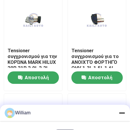
Σχετικά με εμάς
Επισκεψή εργοστασίου
Tensioner
Tensioner
Έλεγχος ποιότητας
συγχρονισμού για την
συγχρονισμού για το
ΚΟΡΏΝΑ MARK HILUX
ΑΝΟΙΧΤΌ ΦΟΡΤΗΓΌ
20R 21R 2.0L 2.2L
OHV 1.3L 1.5L 1.6L
Επικοινωνήστε μαζί μας
13540-38010 της
13070-10600 της
Αποστολή
Αποστολή
TOYOTA CARINA
NISSAN ΟΜΗΡΟΣ
CELICA
ερώτησης
ερώτησης
Ειδήσεις
Ζητήστε μια προσφορά
William
Εξάρτηση αλυσίδων συγχρονισμού