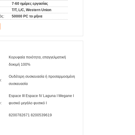
7-60 ημέρες εργασίας
T/T, L/C, Western Union
άς:
50000 PC το μήνα
Κορυφαία ποιότητα, επαγγελματική
δοκιμή 100%
Ουδέτερη συσκευασία ή προσαρμοσμένη
:
συσκευασία
Espace ΙΙΙ Espace IV Laguna Ι Megane Ι
:
φυσικό μεγάλο φυσικό Ι
8200782671 8200539619