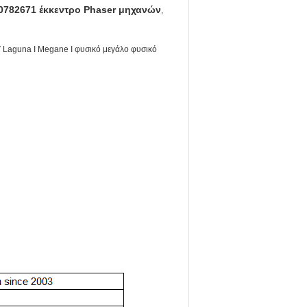
00782671 έκκεντρο Phaser μηχανών
,
V Laguna Ι Megane Ι φυσικό μεγάλο φυσικό