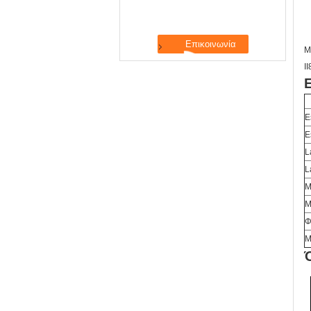
Μ
I
E
E
L
L
M
M
Φ
Μ
Ό