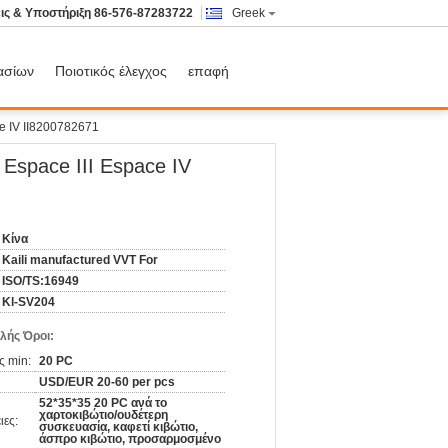
ις & Υποστήριξη
86-576-87283722
Greek
ασίων
Ποιοτικός έλεγχος
επαφή
e IV II8200782671
Espace ΙΙΙ Espace IV
Κίνα
Kaili manufactured VVT For
ISO/TS:16949
Kl-SV204
λής Όροι:
ς min:
20 PC
USD/EUR 20-60 per pcs
52*35*35 20 PC ανά το
χαρτοκιβώτιο/ουδέτερη
ιες:
συσκευασία, καφετί κιβώτιο,
άσπρο κιβώτιο, προσαρμοσμένο