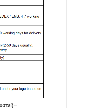
οστεί
)
--