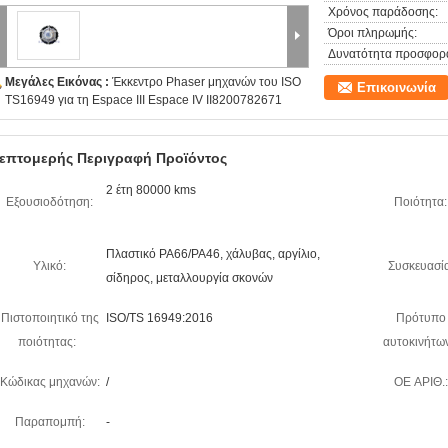
Χρόνος παράδοσης:
Όροι πληρωμής:
Δυνατότητα προσφορ
Μεγάλες Εικόνας :
Έκκεντρο Phaser μηχανών του ISO
Επικοινωνία
TS16949 για τη Espace ΙΙΙ Espace IV II8200782671
επτομερής Περιγραφή Προϊόντος
2 έτη 80000 kms
Εξουσιοδότηση:
Ποιότητα:
Πλαστικό PA66/PA46, χάλυβας, αργίλιο,
Υλικό:
Συσκευασία
σίδηρος, μεταλλουργία σκονών
Πιστοποιητικό της
ISO/TS 16949:2016
Πρότυπο
ποιότητας:
αυτοκινήτων
Κώδικας μηχανών:
/
OE ΑΡΙΘ.:
Παραπομπή:
-