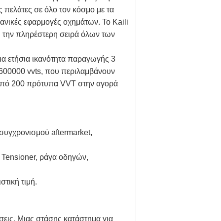
πελάτες σε όλο τον κόσμο με τα
κανικές εφαρμογές οχημάτων. Το Kaili
ει την πληρέστερη σειρά όλων των
μια ετήσια ικανότητα παραγωγής 3
600000 vvts, που περιλαμβάνουν
 από 200 πρότυπα VVT στην αγορά
συγχρονισμού aftermarket,
 Tensioner, ράγα οδηγών,
στική τιμή.
εις. Μιας στάσης κατάστημα για