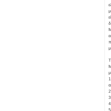
ε
μ
ε
δ
Μ
ε
π
μ
Τ
Μ
μ
1
α
2
3
4
5