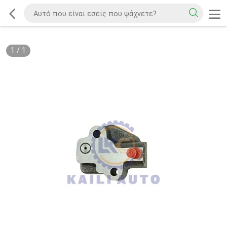
1
/
1