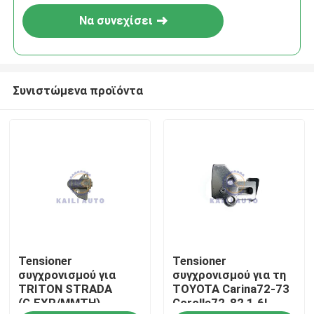
Να συνεχίσει
Συνιστώμενα προϊόντα
Σπίτι
Tensioner
Tensioner
Προϊόντα
συγχρονισμού για
συγχρονισμού για τη
TRITON STRADA
TOYOTA Carina72-73
(G.EXP/MMTH)
Corolla72-82 1.6L
Βίντεο