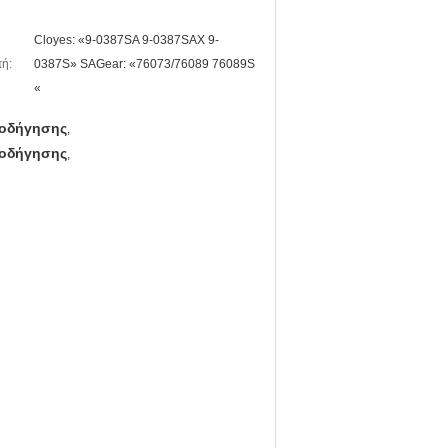
Cloyes: «9-0387SA 9-0387SAX 9-
ή:
0387S» SAGear: «76073/76089 76089S
«
αθοδήγησης
,
αθοδήγησης
,