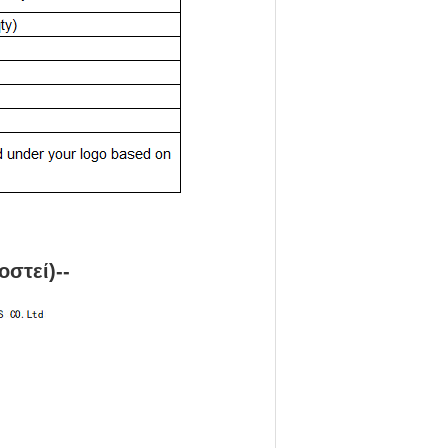
στεί)--