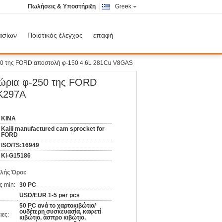
Πωλήσεις & Υποστήριξη
Greek
ασίων
Ποιοτικός έλεγχος
επαφή
250 της FORD αποστολή φ-150 4.6L 281Cu V8GAS
τώρια φ-250 της FORD
K297A
ΚΙΝΑ
Kaili manufactured cam sprocket for
FORD
ISO/TS:16949
Kl-G15186
λής Όροι:
ς min:
30 PC
USD/EUR 1-5 per pcs
50 PC ανά το χαρτοκιβώτιο/
ουδέτερη συσκευασία, καφετί
ιες:
κιβώτιο, άσπρο κιβώτιο,