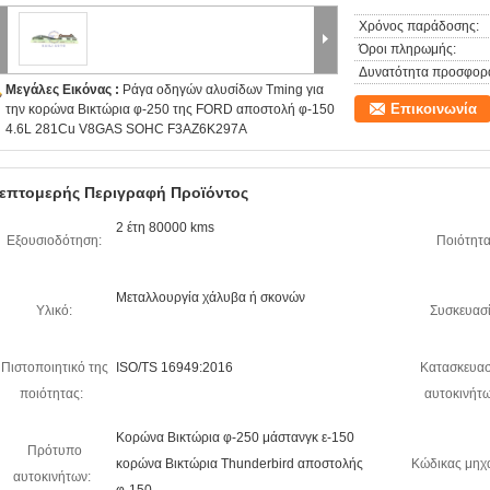
Χρόνος παράδοσης:
Όροι πληρωμής:
Δυνατότητα προσφορ
Μεγάλες Εικόνας :
Ράγα οδηγών αλυσίδων Tming για
Επικοινωνία
την κορώνα Βικτώρια φ-250 της FORD αποστολή φ-150
4.6L 281Cu V8GAS SOHC F3AZ6K297A
επτομερής Περιγραφή Προϊόντος
2 έτη 80000 kms
Εξουσιοδότηση:
Ποιότητα
Μεταλλουργία χάλυβα ή σκονών
Υλικό:
Συσκευασί
Πιστοποιητικό της
ISO/TS 16949:2016
Κατασκευα
ποιότητας:
αυτοκινήτω
Κορώνα Βικτώρια φ-250 μάστανγκ ε-150
Πρότυπο
κορώνα Βικτώρια Thunderbird αποστολής
Κώδικας μηχ
αυτοκινήτων: