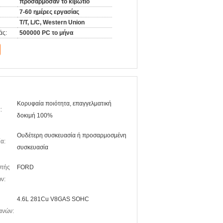
προσάρμοσαν το κιβώτιο
7-60 ημέρες εργασίας
T/T, L/C, Western Union
άς:
500000 PC το μήνα
Κορυφαία ποιότητα, επαγγελματική
:
δοκιμή 100%
Ουδέτερη συσκευασία ή προσαρμοσμένη
α:
συσκευασία
στής
FORD
ν:
4.6L 281Cu V8GAS SOHC
ανών: