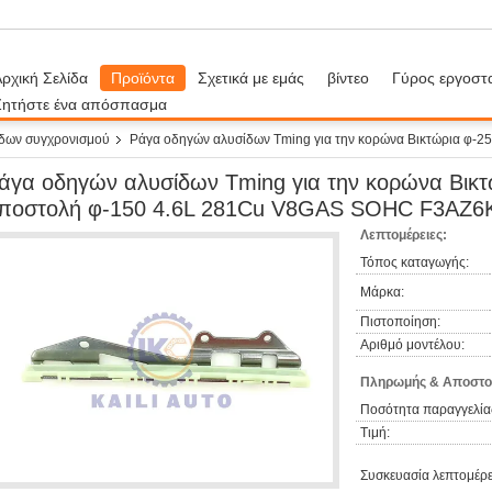
ρχική Σελίδα
Προϊόντα
Σχετικά με εμάς
βίντεο
Γύρος εργοστ
Ζητήστε ένα απόσπασμα
δων συγχρονισμού
Ράγα οδηγών αλυσίδων Tming για την κορώνα Βικτώρια φ-
άγα οδηγών αλυσίδων Tming για την κορώνα Βικ
ποστολή φ-150 4.6L 281Cu V8GAS SOHC F3AZ6
Λεπτομέρειες:
Τόπος καταγωγής:
Μάρκα:
Πιστοποίηση:
Αριθμό μοντέλου:
Πληρωμής & Αποστο
Ποσότητα παραγγελία
Τιμή:
Συσκευασία λεπτομέρε