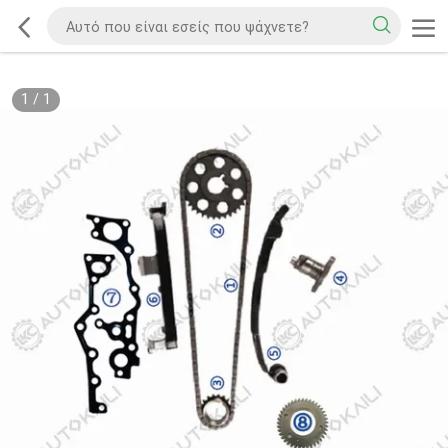
1
/
1