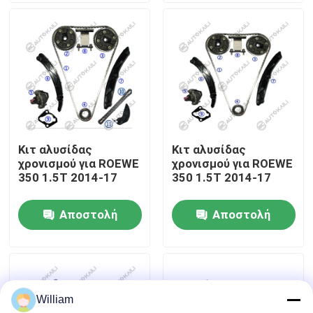
Σχετικά με εμάς
Επισκεψή εργοστασίου
Έλεγχος ποιότητας
Κιτ αλυσίδας
Κιτ αλυσίδας
χρονισμού για ROEWE
χρονισμού για ROEWE
Επικοινωνήστε μαζί μας
350 1.5T 2014-17
350 1.5T 2014-17
Αποστολή
Αποστολή
Ειδήσεις
ερώτησης
ερώτησης
Ζητήστε μια προσφορά
William
Εξάρτηση αλυσίδων συγχρονισμού