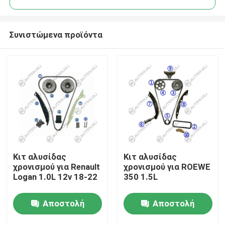
Συνιστώμενα προϊόντα
Κιτ αλυσίδας
Κιτ αλυσίδας
Σπίτι
χρονισμού για Renault
χρονισμού για ROEWE
Logan 1.0L 12v 18-22
350 1.5L
Προϊόντα
Αποστολή
Αποστολή
Βίντεο
ερώτησης
ερώτησης