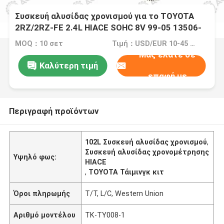
Συσκευή αλυσίδας χρονισμού για το TOYOTA
2RZ/2RZ-FE 2.4L HIACE SOHC 8V 99-05 13506-
75010 102L
MOQ：10 σετ
Τιμή：USD/EUR 10-45 per set
Μας ελάτε σε
Καλύτερη τιμή
επαφή με
Περιγραφή προϊόντων
102L Συσκευή αλυσίδας χρονισμού
,
Συσκευή αλυσίδας χρονομέτρησης
Υψηλό φως:
HIACE
,
ΤΟΥΟΤΑ Τάιμινγκ κιτ
Όροι πληρωμής
T/T, L/C, Western Union
Αριθμό μοντέλου
TK-TY008-1