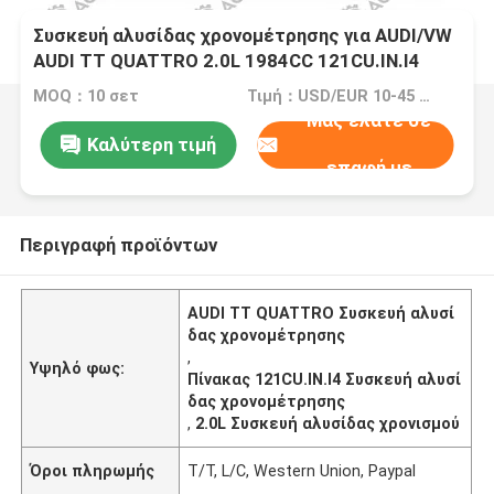
Συσκευή αλυσίδας χρονομέτρησης για AUDI/VW
AUDI TT QUATTRO 2.0L 1984CC 121CU.IN.I4
GAS DOHC 10-12 06D109229A 42L
MOQ：10 σετ
Τιμή：USD/EUR 10-45 per set
Μας ελάτε σε
Καλύτερη τιμή
επαφή με
Περιγραφή προϊόντων
AUDI TT QUATTRO Συσκευή αλυσί
δας χρονομέτρησης
,
Υψηλό φως:
Πίνακας 121CU.IN.I4 Συσκευή αλυσί
δας χρονομέτρησης
,
2.0L Συσκευή αλυσίδας χρονισμού
Όροι πληρωμής
T/T, L/C, Western Union, Paypal