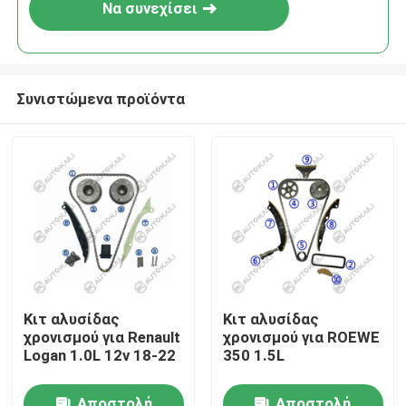
Να συνεχίσει
Συνιστώμενα προϊόντα
Σπίτι
Κιτ αλυσίδας
Κιτ αλυσίδας
χρονισμού για Renault
χρονισμού για ROEWE
Προϊόντα
Logan 1.0L 12v 18-22
350 1.5L
Βίντεο
Αποστολή
Αποστολή