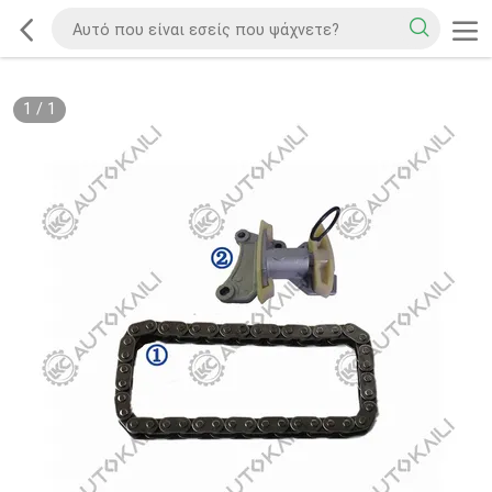
1
/
1