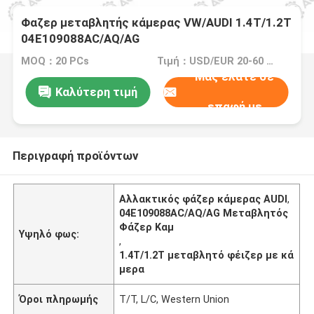
Φαζερ μεταβλητής κάμερας VW/AUDI 1.4T/1.2T
04E109088AC/AQ/AG
MOQ：20 PCs
Τιμή：USD/EUR 20-60 per pcs
Μας ελάτε σε
Καλύτερη τιμή
επαφή με
Περιγραφή προϊόντων
Αλλακτικός φάζερ κάμερας AUDI
,
04E109088AC/AQ/AG Μεταβλητός
Φάζερ Καμ
Υψηλό φως:
,
1.4T/1.2T μεταβλητό φέιζερ με κά
μερα
Όροι πληρωμής
T/T, L/C, Western Union