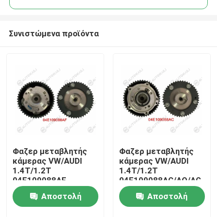
Συνιστώμενα προϊόντα
Φαζερ μεταβλητής
Φαζερ μεταβλητής
Σπίτι
κάμερας VW/AUDI
κάμερας VW/AUDI
1.4T/1.2T
1.4T/1.2T
04E109088AF
04E109088AC/AQ/AG
Προϊόντα
Αποστολή
Αποστολή
Βίντεο
ερώτησης
ερώτησης