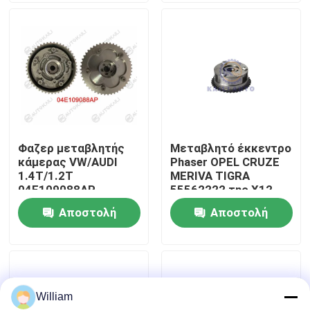
Σχετικά με εμάς
Επισκεψή εργοστασίου
Έλεγχος ποιότητας
Φαζερ μεταβλητής
Μεταβλητό έκκεντρο
κάμερας VW/AUDI
Phaser OPEL CRUZE
Επικοινωνήστε μαζί μας
1.4T/1.2T
MERIVA TIGRA
04E109088AP
55562222 της X12
X10XE Z10XE Z10XEP
Αποστολή
Αποστολή
Ειδήσεις
ερώτησης
ερώτησης
Ζητήστε μια προσφορά
William
Εξάρτηση αλυσίδων συγχρονισμού