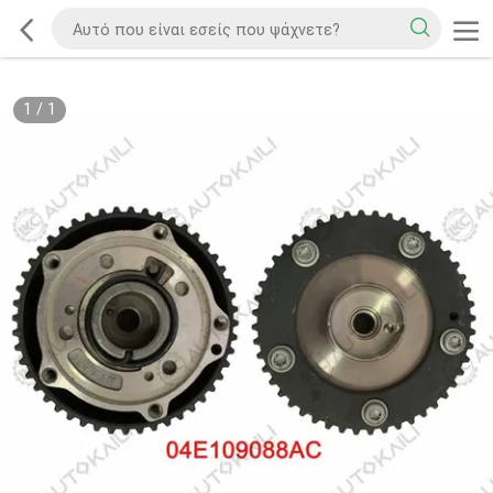
1
/
1